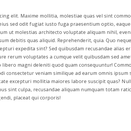
icing elit. Maxime mollitia, molestiae quas vel sint co
us sed odit fugiat iusto fuga praesentium optio, eaque
um ut molestias architecto voluptate aliquam nihil, evenie
psum debitis quas aliquid. Reprehenderit, quia. Quo neq
xcepturi expedita sint? Sed quibusdam recusandae alias 
 iure rerum voluptates a cumque velit quibusdam sed amet
 libero magni deleniti quod quam consequuntur! Commod
 consectetur veniam similique ad earum omnis ipsum sae
ate excepturi mollitia maiores labore suscipit quas? Nul
us sint culpa, recusandae aliquam numquam totam ratio
ndi, placeat qui corporis!