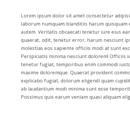
Lorem ipsum dolor sit amet consectetur adipis
laborum numquam blanditiis harum quisquam ei
autem. Veritatis obcaecati tenetur iure eius ear
quaerat, odit, tenetur error, harum nesciunt i
molestias eos sapiente officiis modi at sunt e
Perspiciatis minima nesciunt dolorem! Officiis
tenetur fugiat, temporibus enim commodi iusto
maxime doloremque. Quaerat provident commodi
explicabo fugiat, dolorum eligendi quam cupidit
ab laudantium modi minima sunt esse temporib
Possimus quis earum veniam quasi aliquam elige