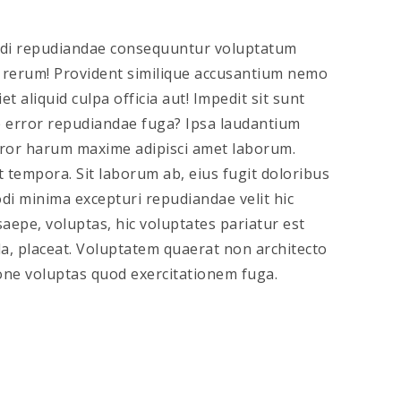
mmodi repudiandae consequuntur voluptatum
 rerum! Provident similique accusantium nemo
t aliquid culpa officia aut! Impedit sit sunt
ue error repudiandae fuga? Ipsa laudantium
error harum maxime adipisci amet laborum.
 tempora. Sit laborum ab, eius fugit doloribus
i minima excepturi repudiandae velit hic
pe, voluptas, hic voluptates pariatur est
la, placeat. Voluptatem quaerat non architecto
ne voluptas quod exercitationem fuga.